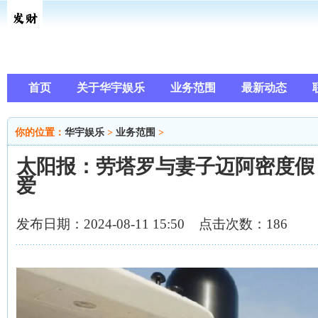
首页
关于华宇娱乐
业务范围
最新动态
你的位置：
华宇娱乐
>
业务范围
>
太阳报：劳塔罗与妻子迈阿密度假
爱
发布日期：2024-08-11 15:50 点击次数：186