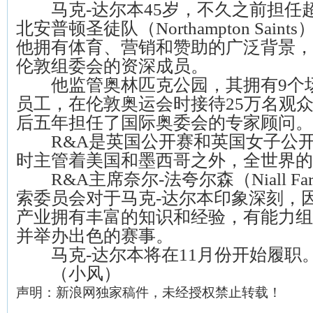
马克-达尔本45岁，不久之前担任
北安普顿圣徒队（Northampton Sai
他拥有体育、营销和赞助的广泛背景，是
伦敦组委会的资深成员。
他监管奥林匹克公园，其拥有9个场
员工，在伦敦奥运会时接待25万名观众
后五年担任了国际奥委会的专家顾问。
R&A是英国公开赛和英国女子公开
时主管着美国和墨西哥之外，全世界的
R&A主席奈尔-法夸尔森（Niall Farq
索委员会对于马克-达尔本印象深刻，
产业拥有丰富的知识和经验，有能力组
并举办出色的赛事。
马克-达尔本将在11月份开始履职
（小风）
声明：新浪网独家稿件，未经授权禁止转载！